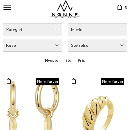
0
Kategori
Mærke
Farve
Størrelse
Nyeste
Titel
Pris
Flere farver
Flere farver