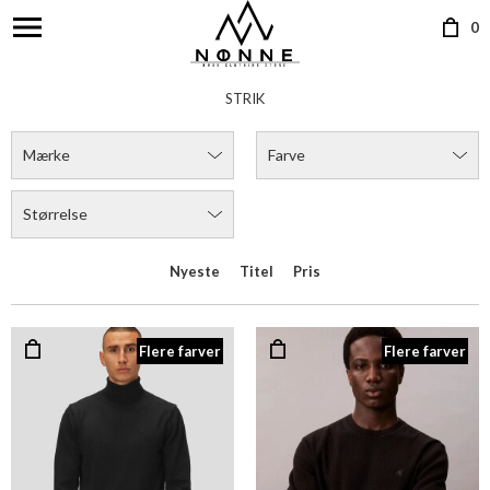
0
STRIK
Mærke
Farve
Størrelse
Nyeste
Titel
Pris
Flere farver
Flere farver