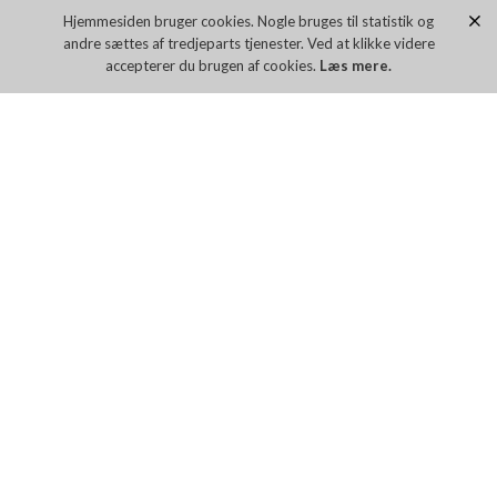
Hjemmesiden bruger cookies. Nogle bruges til statistik og
andre sættes af tredjeparts tjenester. Ved at klikke videre
accepterer du brugen af cookies.
Læs mere.
CALVIN KLEIN MERINO WOOL JUMPER
CALVIN KLEIN MERINO ZIP NECK JUMPER
DKK 899,00
DKK 1.099,00
Flere farver
Flere farver
WOODBIRD KURT BASE KNIT
CLEAN CUT OSCAR CARDIGAN