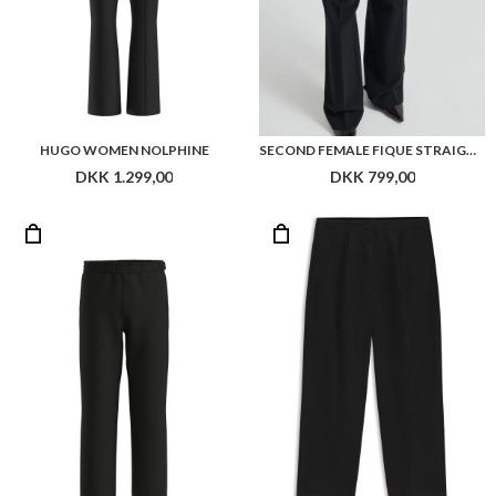
HUGO WOMEN NOLPHINE
SECOND FEMALE FIQUE STRAIGHT TROUSERS
DKK 1.299,00
DKK 799,00