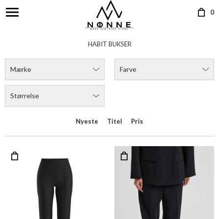
0
HABIT BUKSER
Mærke
Farve
Størrelse
Nyeste
Titel
Pris