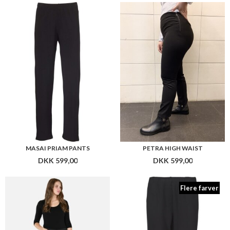
MASAI PRIAM PANTS
PETRA HIGH WAIST
DKK 599,00
DKK 599,00
Flere farver