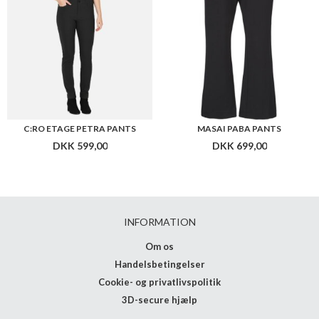
C:RO ETAGE PETRA PANTS
MASAI PABA PANTS
DKK 599,00
DKK 699,00
INFORMATION
Om os
Handelsbetingelser
Cookie- og privatlivspolitik
3D-secure hjælp