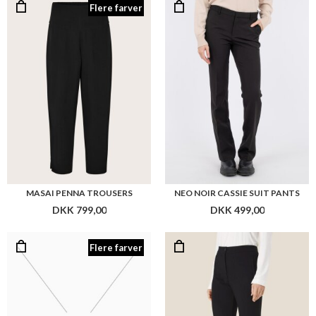
Flere farver
MASAI PENNA TROUSERS
NEO NOIR CASSIE SUIT PANTS
DKK 799,00
DKK 499,00
Flere farver