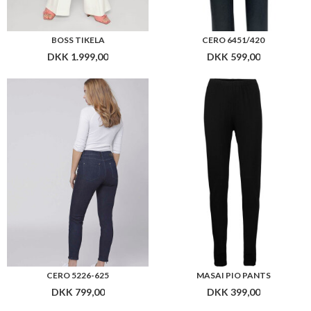
BOSS TIKELA
CERO 6451/420
DKK 1.999,00
DKK 599,00
CERO 5226-625
MASAI PIO PANTS
DKK 799,00
DKK 399,00