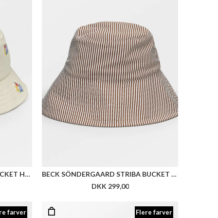
BECK SÖNDERGAARD OLLIE BUCKET HAT
BECK SÖNDERGAARD STRIBA BUCKET HAT
DKK 299,00
re farver
Flere farver