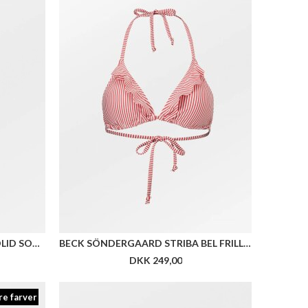
BECK SÖNDERGAARD ALMA SOLID SOCK
BECK SÖNDERGAARD STRIBA BEL FRILL BIKINI TOP
DKK 249,00
re farver