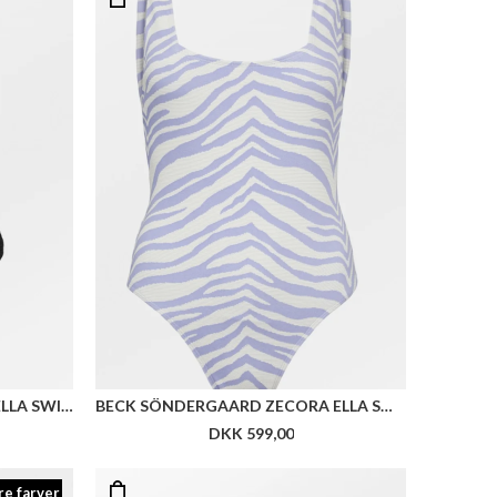
BECK SÖNDERGAARD AUDNY ELLA SWIMSUIT
BECK SÖNDERGAARD ZECORA ELLA SWIMSUIT
DKK 599,00
re farver