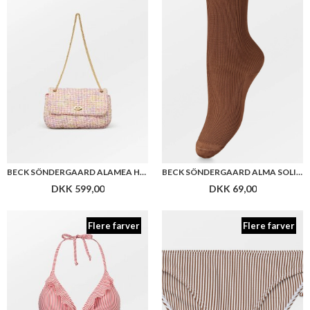
BECK SÖNDERGAARD ALAMEA HOLLIS BAG
BECK SÖNDERGAARD ALMA SOLID SOCK
DKK 599,00
DKK 69,00
Flere farver
Flere farver