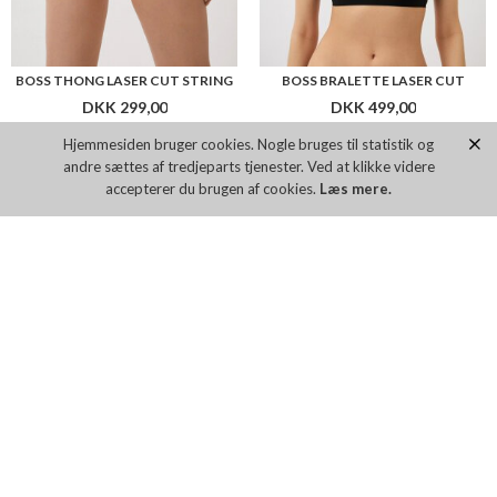
BOSS ESAYA DRESS
BOSS BANORA18
Hjemmesiden bruger cookies. Nogle bruges til statistik og
DKK 2.199,00
DKK 2.199,00
andre sættes af tredjeparts tjenester. Ved at klikke videre
accepterer du brugen af cookies.
Læs mere.
Flere farver