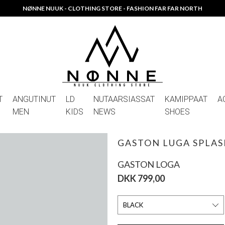
NØNNE NUUK - CLOTHING STORE - FASHION FAR FAR NORTH
T
ANGUTINUT
LD
NUTAARSIASSAT
KAMIPPAAT
A
MEN
KIDS
NEWS
SHOES
GASTON LUGA SPLAS
GASTON LOGA
DKK 799,00