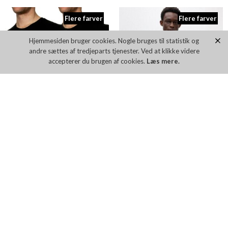
Flere farver
Flere farver
Hjemmesiden bruger cookies. Nogle bruges til statistik og
andre sættes af tredjeparts tjenester. Ved at klikke videre
accepterer du brugen af cookies.
Læs mere.
HUGO TSHIRT RN TWIN PACK
HUGO DULIVE222 10229761
DKK 299,00
DKK 399,00
Flere farver
Flere farver