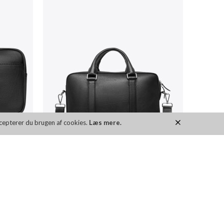
ccepterer du brugen af cookies.
Læs mere.
SLEEVE
HUGO ETHON 2.0N_S D CASE
DKK 799,00