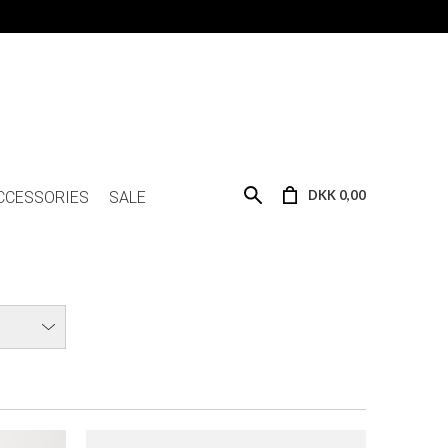
KPACK
ROSSIGNOL NORDIC THERMO BELT 1L
DKK 699,00