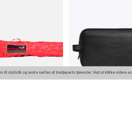
il statistik og andre sættes af tredjeparts tjenester. Ved at klikke videre a
ESSENTIAL SLIM LAPTOP BAG
LES DEUX LEATHER LAPTOP 
KK 1.199,00
DKK 599,50
DKK 899,00