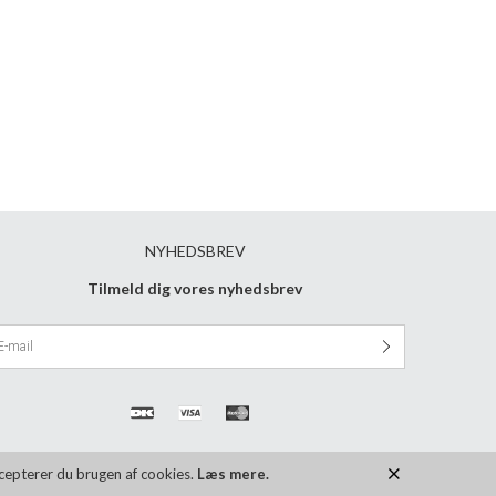
NYHEDSBREV
Tilmeld dig vores nyhedsbrev
ccepterer du brugen af cookies.
Læs mere.