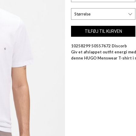
10258299 50557672 Discorb
Giv et afslappet outfit energi m
denne HUGO Menswear T-shirt i reg