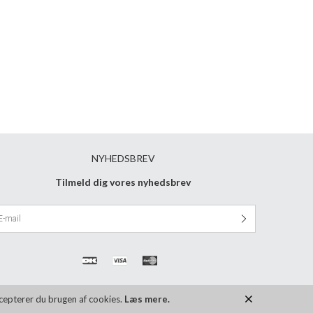
NYHEDSBREV
Tilmeld dig vores nyhedsbrev
ccepterer du brugen af cookies.
Læs mere.