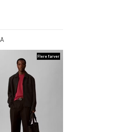
SÅ
Flere farver