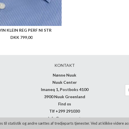
IN KLEIN REG PERF NI STR
DKK 799,00
KONTAKT
Nønne Nuuk
Nuuk Center
Imaneq 1, Postboks 4100
3900 Nuuk Greenland
Find os
Tlf +299 291030
info@noenne.net
il statistik og andre sættes af tredjeparts tjenester. Ved at klikke videre a