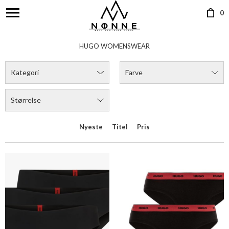
0
HUGO W BRIEF LAS.CUT
HUGO W TRIPLET BRIEF STRIPE
DKK 199,00
DKK 369,00
Flere farver